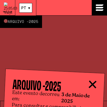
03
.
Mai
|
14:00
PT
▾
PT
▾
voltar
ARQUIVO -
2025
ARQUIVO -
2025
Este evento decorreu
3 de Maio de
em:
2025
Para consultar e comprar bilhetes
para eventos futuros, por favor clica