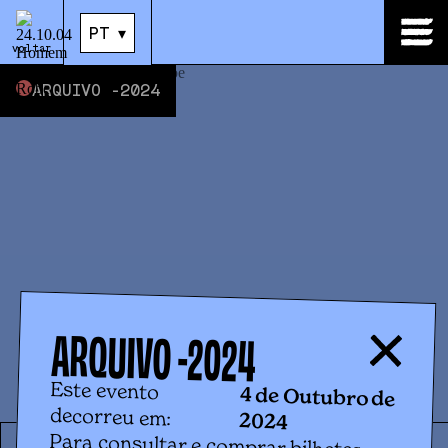
04
.
Out
|
21:00
PT
▾
PT
▾
voltar
ARQUIVO -
2024
ARQUIVO -
2024
Este evento
4 de Outubro de
decorreu em:
2024
Para consultar e comprar bilhetes
para eventos futuros, por favor clica