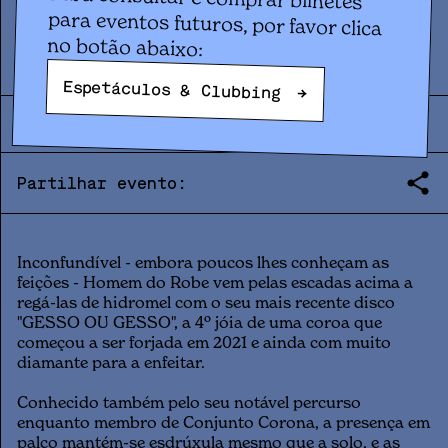
Concerto
HOMEM DO ROBE
no botão abaixo:
Espetáculos & Clubbing
→
SEX
04
.
10
|
21:00
|
2024
Partilhar evento:
Inconfundível - embora poucos lhes conheçam as
feições - Homem do Robe vem pelas escadas acima a
regá-las de hidromel com o seu mais recente disco
"GESSO OU GESSO", a 4º jóia de uma coroa que
começou a ser forjada em 2021 e ainda com muito
diamante para a enfeitar.
Conhecido também pelo seu notável percurso
enquanto membro de Conjunto Corona, a presença em
palco mantém-se esdrúxula mesmo que a solo, e as