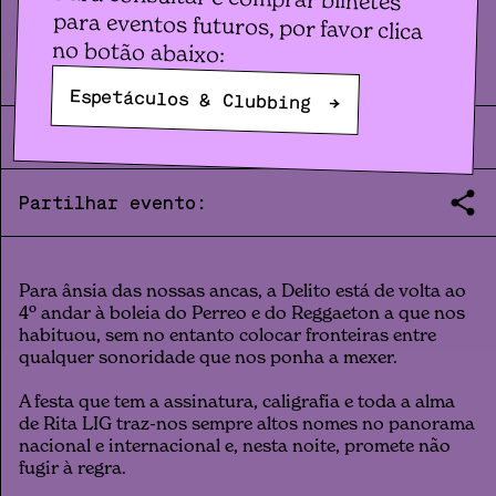
Clubbing
DELITO
no botão abaixo:
Espetáculos & Clubbing
→
SEX
28
.
06
|
23:59
|
2024
Partilhar evento:
Para ânsia das nossas ancas, a Delito está de volta ao
4º andar à boleia do Perreo e do Reggaeton a que nos
habituou, sem no entanto colocar fronteiras entre
qualquer sonoridade que nos ponha a mexer.
A festa que tem a assinatura, caligrafia e toda a alma
de Rita LIG traz-nos sempre altos nomes no panorama
nacional e internacional e, nesta noite, promete não
fugir à regra.