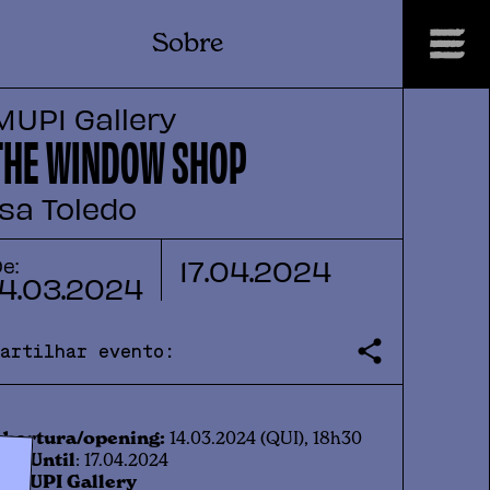
Sobre
MUPI Gallery
THE WINDOW SHOP
Isa Toledo
17
.
04
.
2024
e:
14
.
03
.
2024
Partilhar evento:
bertura/opening:
14.03.2024 (QUI), 18h30
té/Until
: 17.04.2024
 MUPI Gallery