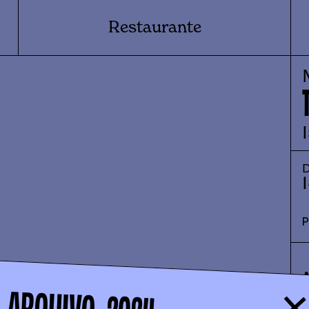
Restaurante
D
A
ARQUIVO -
2024
A
