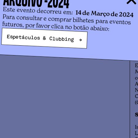
Este evento decorreu em:
14 de Março de 2024
Para consultar e comprar bilhetes para eventos
W
futuros, por favor clica no botão abaixo:
Espetáculos & Clubbing
→
E
M
c
A
N
C
(
S
I
L