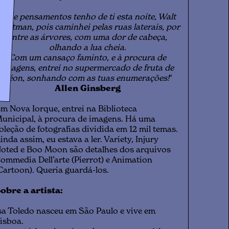
"
Que pensamentos tenho de ti esta noite, Walt
hitman, pois caminhei pelas ruas laterais, por
entre as árvores, com uma dor de cabeça,
olhando a lua cheia.
Com um cansaço faminto, e à procura de
imagens, entrei no supermercado de fruta de
néon, sonhando com as tuas enumerações!
"
Allen Ginsberg
m Nova Iorque, entrei na Biblioteca
unicipal, à procura de imagens. Há uma
oleção de fotografias dividida em 12 mil temas.
inda assim, eu estava a ler. Variety, Injury
oted e Boo Moon são detalhes dos arquivos
ommedia Dell’arte (Pierrot) e Animation
Cartoon). Queria guardá-los.
obre a artista:
sa Toledo nasceu em São Paulo e vive em
isboa.