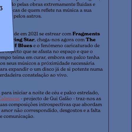
autado pelas obras extremamente fluídas e
3
inâmicas de quem reflete na música a sua
aixão pelos astros.
epois de em 2021 se estrear com
Fragments
f a Dying Star
, chega-nos agora com
The
edshif Blues
e o fenómeno caricaturado de
m objecto que se afasta no espaço e que o
empo teima em curar, embora em palco tenha
os seus músicos a próximidade necessária
ara expandir o um disco já de si potente numa
erdadeira constelação ao vivo.
 para iniciar a noite de céu e palco estrelado,
Calmness
- projecto de Gui Galão - traz-nos as
uas composições introspectivas que abordam
 amor não correspondido, desgostos e a falta
e comunicação.