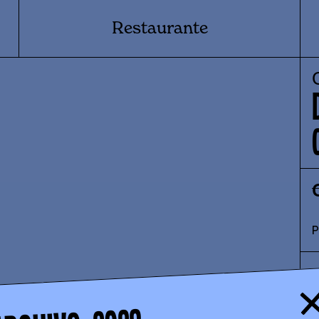
Restaurante
P
S
c