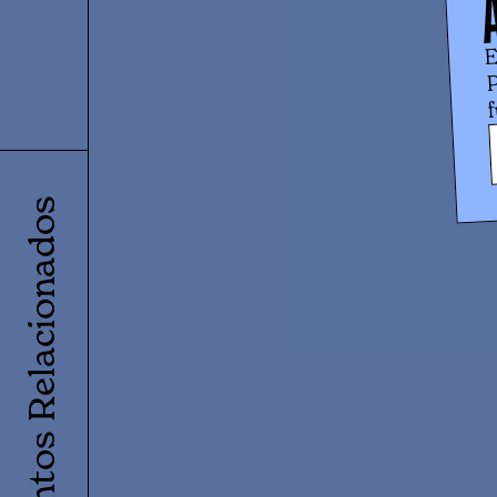
E
P
f
Eventos Relacionados