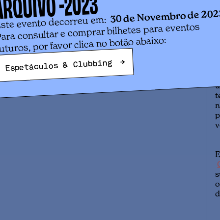
2023
ARQUIVO -
p
30 de Novembro de 202
d
ste evento decorreu em:
ara consultar e comprar bilhetes para eventos
p
uturos, por favor clica no botão abaixo:
D
→
Espetáculos & Clubbing
o
R
u
t
n
p
v
E
s
o
d