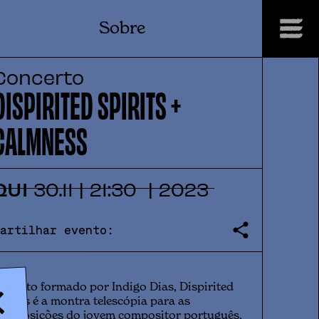
Sobre
Concerto
DISPIRITED SPIRITS +
CALMNESS
QUI
30
.
11
|
21:30
|
2023
Partilhar evento:
rojecto formado por Indigo Dias, Dispirited
pirits é a montra telescópia para as
omposições do jovem compositor português,